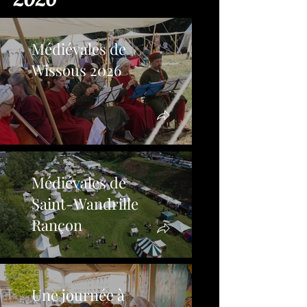
Médiévales de
Wissous 2026
Médiévales de
Saint-Wandrille
Rançon
Une journée à