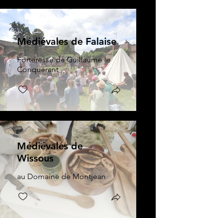
Médiévales de Falaise
Forteresse de Guillaume le
Conquérant
Médiévales de
Wissous
au Domaine de Montjean