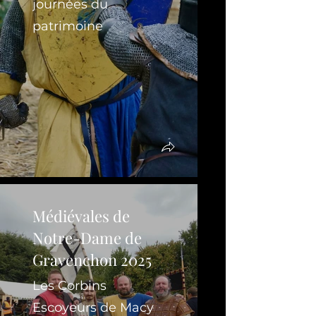
journées du
patrimoine
Médiévales de
Notre-Dame de
Gravenchon 2025
Les Corbins
Escoyeurs de Macy