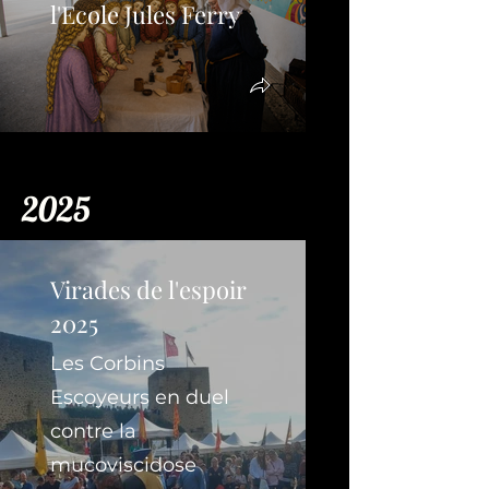
l'Ecole Jules Ferry
2025
Virades de l'espoir
2025
Les Corbins
Escoyeurs en duel
contre la
mucoviscidose