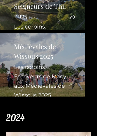
Seigneurs de Thil
2025
Les corbins
Escoyeurs de Macy
Médiévales de
aux Médiévales des
Wissous 2025
Seigneurs de Thil
2025
Les corbins
Escoyeurs de Macy
aux Médiévales de
Wissous 2025
2024