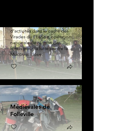
Château de la
Madeleine
Journée d’animations et
d’activités dans le cadre des
Virades de l’Espoir, opération
nationale de récolte de
fonds pour la lutte contre la
Mucoviscidose.
Médiévales de
Folleville