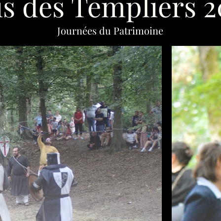
is des Templiers 2
Journées du Patrimoine