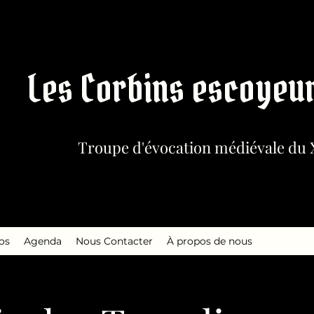
Les Corbins escoyeu
Troupe d'évocation médiévale du X
os
Agenda
Nous Contacter
À propos de nous