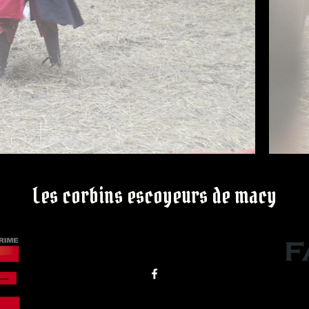
Les corbins escoyeurs de macy